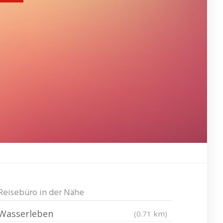
Reisebüro in der Nähe
Wasserleben
(0.71 km)