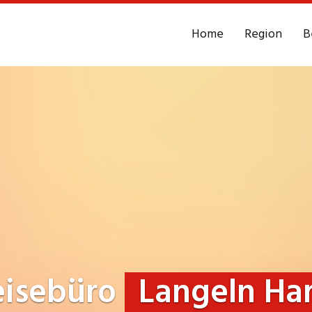
Home
Region
B
eisebüro
Langeln Ha