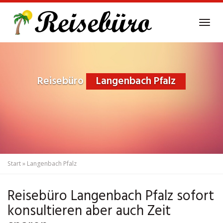
Skip
to
Tog
main
navi
content
Reisebüro
Langenbach Pfalz
Start
»
Langenbach Pfalz
Reisebüro Langenbach Pfalz sofort
konsultieren aber auch Zeit