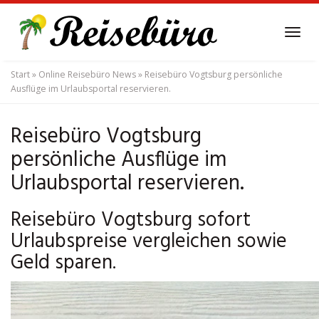
Skip
to
Tog
main
navi
content
Start
»
Online Reisebüro News
»
Reisebüro Vogtsburg persönliche
Ausflüge im Urlaubsportal reservieren.
Reisebüro Vogtsburg
persönliche Ausflüge im
Urlaubsportal reservieren.
Reisebüro Vogtsburg sofort
Urlaubspreise vergleichen sowie
Geld sparen.