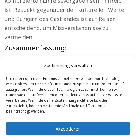
komplizierten Einreisevorgaben sehr hilfreich
ist. Respekt gegenüber den kulturellen Werten
und Bürgern des Gastlandes ist auf Reisen
entscheidend, um Missverständnisse zu
vermeiden.
Zusammenfassung:
Interessante Links:
Sicherheitsdienst Vogtsburg
Zustimmung verwalten
|
Versicherung Vogtsburg
|
Wohnung mieten
Vogtsburg
|
Schamane Vogtsburg
|
Reisebüro
Um dir ein optimales Erlebnis zu bieten, verwenden wir Technologien
wie Cookies, um Geräteinformationen zu speichern und/oder darauf
Vogtsburg
|
Versicherung Vogtsburg
zuzugreifen. Wenn du diesen Technologien zustimmst, können wir
Daten wie das Surfverhalten oder eindeutige IDs auf dieser Website
verarbeiten. Wenn du deine Zustimmung nicht erteilst oder
Contents
[
show
]
zurückziehst, können bestimmte Merkmale und Funktionen
beeinträchtigt werden.
No tags for this post.
Akzeptieren