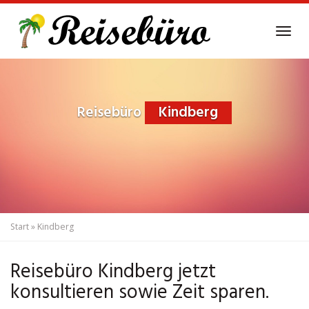
Skip
to
Tog
main
navi
content
Reisebüro
Kindberg
Start
»
Kindberg
Reisebüro Kindberg jetzt
konsultieren sowie Zeit sparen.