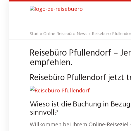
Skip
to
main
content
Start
»
Online Reisebüro News
»
Reisebüro Pfullendor
Reisebüro Pfullendorf – Je
empfehlen.
Reisebüro Pfullendorf jetzt 
Wieso ist die Buchung in Bezug
sinnvoll?
Willkommen bei Ihrem Online-Reiseziel 