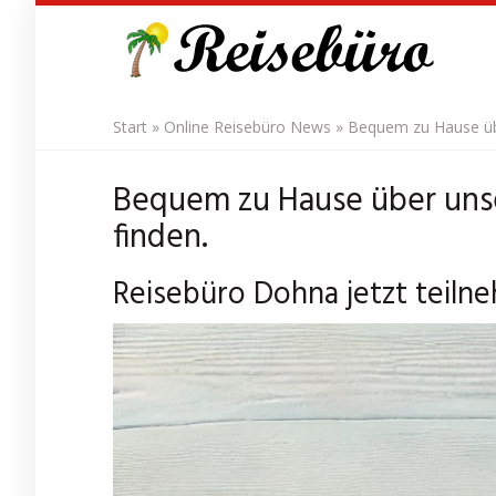
Skip
to
main
content
Start
»
Online Reisebüro News
»
Bequem zu Hause übe
Bequem zu Hause über unse
finden.
Reisebüro Dohna jetzt teiln