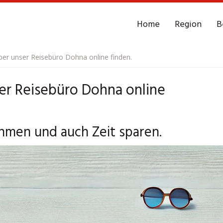
Home
Region
B
r unser Reisebüro Dohna online finden.
r Reisebüro Dohna online
ehmen und auch Zeit sparen.