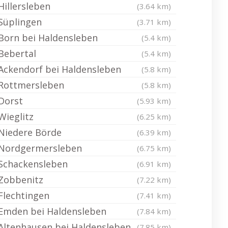
Hillersleben
(3.64 km)
Süplingen
(3.71 km)
Born bei Haldensleben
(5.4 km)
Bebertal
(5.4 km)
Ackendorf bei Haldensleben
(5.8 km)
Rottmersleben
(5.8 km)
Dorst
(5.93 km)
Wieglitz
(6.25 km)
Niedere Börde
(6.39 km)
Nordgermersleben
(6.75 km)
Schackensleben
(6.91 km)
Zobbenitz
(7.22 km)
Flechtingen
(7.41 km)
Emden bei Haldensleben
(7.84 km)
Altenhausen bei Haldensleben
(7.85 km)