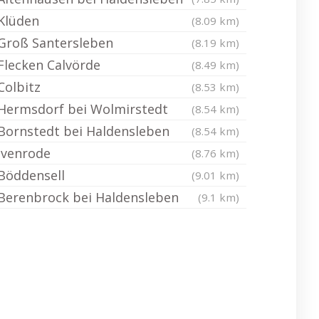
Klüden
(8.09 km)
Groß Santersleben
(8.19 km)
Flecken Calvörde
(8.49 km)
Colbitz
(8.53 km)
Hermsdorf bei Wolmirstedt
(8.54 km)
Bornstedt bei Haldensleben
(8.54 km)
Ivenrode
(8.76 km)
Böddensell
(9.01 km)
Berenbrock bei Haldensleben
(9.1 km)