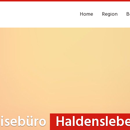
Home
Region
B
isebüro
Haldensleb