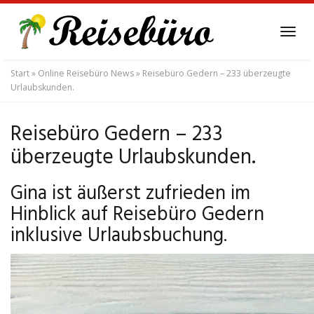
Skip
to
Tog
main
navi
content
Start
»
Online Reisebüro News
»
Reisebüro Gedern – 233 überzeugte
Urlaubskunden.
Reisebüro Gedern – 233
überzeugte Urlaubskunden.
Gina ist äußerst zufrieden im
Hinblick auf Reisebüro Gedern
inklusive Urlaubsbuchung.