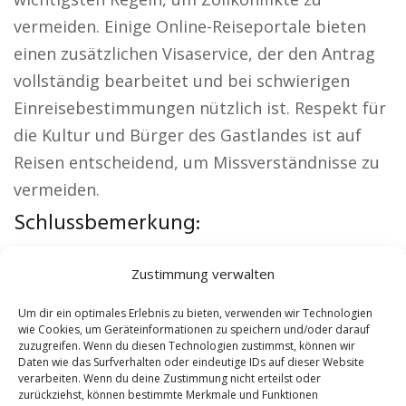
vermeiden. Einige Online-Reiseportale bieten
einen zusätzlichen Visaservice, der den Antrag
vollständig bearbeitet und bei schwierigen
Einreisebestimmungen nützlich ist. Respekt für
die Kultur und Bürger des Gastlandes ist auf
Reisen entscheidend, um Missverständnisse zu
vermeiden.
Schlussbemerkung:
Aus der Region:
Autovermietung Gedern
|
Zustimmung verwalten
Sicherheitsdienst Gedern
|
Versicherung
Gedern
|
Hundeschule Gedern
|
Schamane
Um dir ein optimales Erlebnis zu bieten, verwenden wir Technologien
wie Cookies, um Geräteinformationen zu speichern und/oder darauf
Gedern
|
Reisebüro Gedern
zuzugreifen. Wenn du diesen Technologien zustimmst, können wir
Daten wie das Surfverhalten oder eindeutige IDs auf dieser Website
verarbeiten. Wenn du deine Zustimmung nicht erteilst oder
Contents
[
show
]
zurückziehst, können bestimmte Merkmale und Funktionen