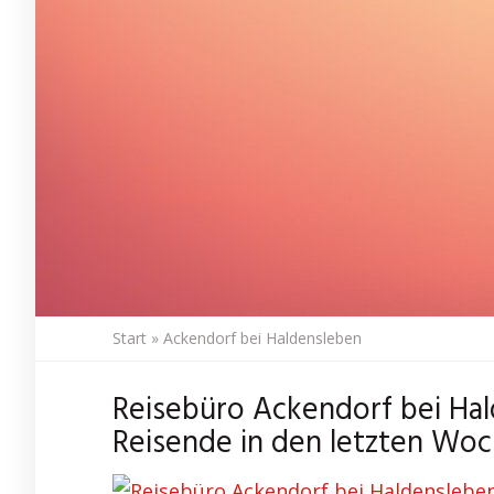
Start
»
Ackendorf bei Haldensleben
Reisebüro Ackendorf bei Hal
Reisende in den letzten Woc