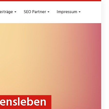
eiträge
SEO Partner
Impressum
densleben