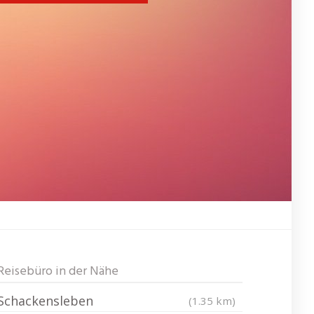
Reisebüro in der Nähe
Schackensleben
(1.35 km)