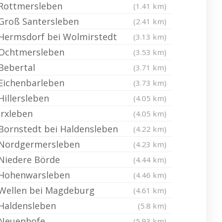
Rottmersleben
(1.41 km)
Groß Santersleben
(2.41 km)
Hermsdorf bei Wolmirstedt
(3.13 km)
Ochtmersleben
(3.53 km)
Bebertal
(3.71 km)
Eichenbarleben
(3.73 km)
Hillersleben
(4.05 km)
Irxleben
(4.05 km)
Bornstedt bei Haldensleben
(4.22 km)
Nordgermersleben
(4.23 km)
Niedere Börde
(4.44 km)
Hohenwarsleben
(4.46 km)
Wellen bei Magdeburg
(4.61 km)
Haldensleben
(5.8 km)
Neuenhofe
(5.93 km)