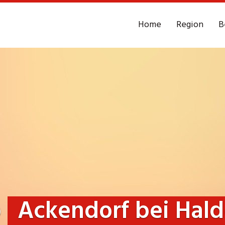
Home
Region
B
o
Ackendorf bei Hal