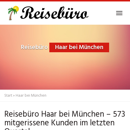
Skip
to
Tog
main
navi
content
Reisebüro
Haar bei München
Start
»
Haar bei München
Reisebüro Haar bei München – 573
mitgerissene Kunden im letzten