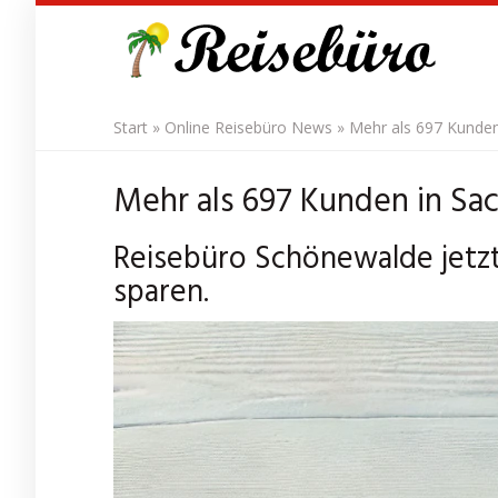
Skip
to
main
content
Start
»
Online Reisebüro News
»
Mehr als 697 Kunden
Mehr als 697 Kunden in Sa
Reisebüro Schönewalde jetz
sparen.