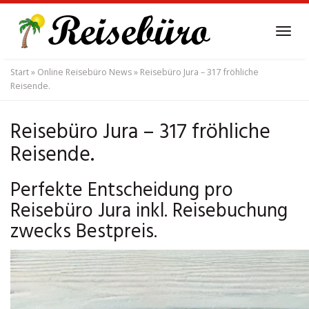
Skip
to
Tog
main
navi
content
Start
»
Online Reisebüro News
»
Reisebüro Jura – 317 fröhliche
Reisende.
Reisebüro Jura – 317 fröhliche
Reisende.
Perfekte Entscheidung pro
Reisebüro Jura inkl. Reisebuchung
zwecks Bestpreis.