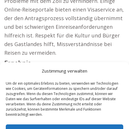
Probleme mit dem Zoll zu verhindern. Einige
Online-Reiseportale bieten einen Visaservice an,
der den Antragsprozess vollständig übernimmt
und bei schwierigen Einreiseanforderungen
hilfreich ist. Respekt für die Kultur und Bürger
des Gastlandes hilft, Missverständnisse bei
Reisen zu vermeiden.
Ergebnis:
Zustimmung verwalten
Lokale Hinweise:
Wohnung mieten Jura
|
Kirche
Jura
|
Autovermietung Jura
|
Versicherung Jura
Um dir ein optimales Erlebnis zu bieten, verwenden wir Technologien
wie Cookies, um Geräteinformationen zu speichern und/oder darauf
|
Hauskauf Jura
|
Hundeschule Jura
zuzugreifen. Wenn du diesen Technologien zustimmst, können wir
Daten wie das Surfverhalten oder eindeutige IDs auf dieser Website
verarbeiten. Wenn du deine Zustimmung nicht erteilst oder
Contents
[
show
]
zurückziehst, können bestimmte Merkmale und Funktionen
beeinträchtigt werden.
No tags for this post.