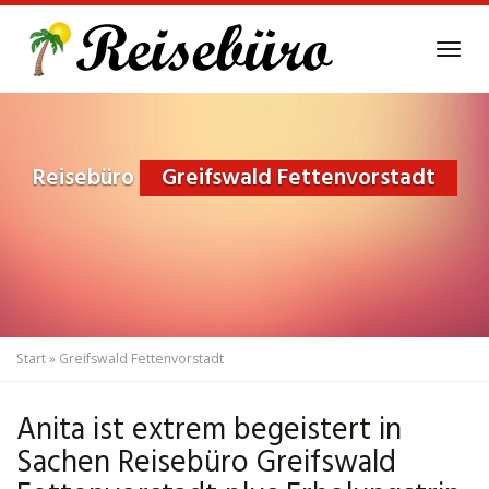
Skip
to
Tog
main
navi
content
Reisebüro
Greifswald Fettenvorstadt
Start
»
Greifswald Fettenvorstadt
Anita ist extrem begeistert in
Sachen Reisebüro Greifswald