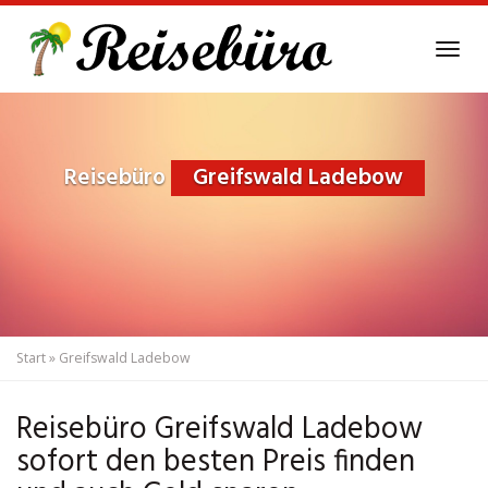
Skip
to
Tog
main
navi
content
Reisebüro
Greifswald Ladebow
Start
»
Greifswald Ladebow
Reisebüro Greifswald Ladebow
sofort den besten Preis finden