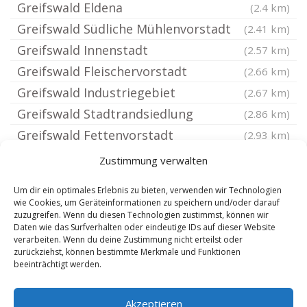
Greifswald Eldena
(2.4 km)
Greifswald Südliche Mühlenvorstadt
(2.41 km)
Greifswald Innenstadt
(2.57 km)
Greifswald Fleischervorstadt
(2.66 km)
Greifswald Industriegebiet
(2.67 km)
Greifswald Stadtrandsiedlung
(2.86 km)
Greifswald Fettenvorstadt
(2.93 km)
Greifswald Obstbausiedlung
(3.07 km)
Zustimmung verwalten
Greifswald Friedrichshagen
(3.18 km)
Um dir ein optimales Erlebnis zu bieten, verwenden wir Technologien
Wackerow bei Greifswald
(3.57 km)
wie Cookies, um Geräteinformationen zu speichern und/oder darauf
zuzugreifen. Wenn du diesen Technologien zustimmst, können wir
Loissin
(4.05 km)
Daten wie das Surfverhalten oder eindeutige IDs auf dieser Website
Weitenhagen bei Greifswald
verarbeiten. Wenn du deine Zustimmung nicht erteilst oder
(4.66 km)
zurückziehst, können bestimmte Merkmale und Funktionen
Hinrichshagen bei Greifswald
(4.66 km)
beeinträchtigt werden.
Diedrichshagen bei Greifswald
(5.03 km)
Akzeptieren
Mesekenhagen
(5.25 km)