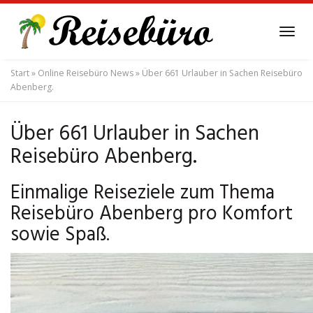
Skip
to
Tog
main
navi
content
Start
»
Online Reisebüro News
»
Über 661 Urlauber in Sachen Reisebüro
Abenberg.
Über 661 Urlauber in Sachen
Reisebüro Abenberg.
Einmalige Reiseziele zum Thema
Reisebüro Abenberg pro Komfort
sowie Spaß.