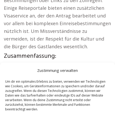
Bestimmungen oder Links zu den Zollregeln.
Einige Reiseportale bieten einen zusätzlichen
Visaservice an, der den Antrag bearbeitet und
vor allem bei komplexen Einreisebestimmungen
nützlich ist. Um Missverständnisse zu
vermeiden, ist der Respekt für die Kultur und
die Bürger des Gastlandes wesentlich.
Zusammenfassung:
Lokale Hinweise:
Versicherung Abenberg
|
Zustimmung verwalten
Wohnung mieten Abenberg
|
Kirche Abenberg
|
Reisebüro Abenberg
|
Versicherung Abenberg
|
Um dir ein optimales Erlebnis zu bieten, verwenden wir Technologien
wie Cookies, um Geräteinformationen zu speichern und/oder darauf
Hauskauf Abenberg
zuzugreifen. Wenn du diesen Technologien zustimmst, können wir
Daten wie das Surfverhalten oder eindeutige IDs auf dieser Website
verarbeiten. Wenn du deine Zustimmung nicht erteilst oder
Contents
[
show
]
zurückziehst, können bestimmte Merkmale und Funktionen
beeinträchtigt werden.