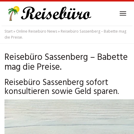
Skip
to
Tog
main
navi
content
Start
»
Online Reisebüro News
»
Reisebüro Sassenberg – Babette mag
die Preise.
Reisebüro Sassenberg – Babette
mag die Preise.
Reisebüro Sassenberg sofort
konsultieren sowie Geld sparen.