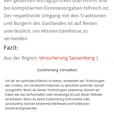
den gesamten Antragsprozess übernimmt und
bei komplizierten Einreisevorgaben hilfreich ist.
Der respektvolle Umgang mit den Traditionen
und Bürgern des Gastlandes ist auf Reisen
unerlässlich, um Missverständnisse zu
vermeiden.
Fazit:
Aus der Region:
Versicherung Sassenberg
|
Wohnung mieten Sassenberg
|
Kirche
Zustimmung verwalten
Sassenberg
|
Reisebüro Sassenberg
|
Versicherung Sassenberg
|
Hauskauf
Um dir ein optimales Erlebnis zu bieten, verwenden wir Technologien
wie Cookies, um Geräteinformationen zu speichern und/oder darauf
Sassenberg
zuzugreifen. Wenn du diesen Technologien zustimmst, können wir
Daten wie das Surfverhalten oder eindeutige IDs auf dieser Website
verarbeiten. Wenn du deine Zustimmung nicht erteilst oder
Contents
[
show
]
zurückziehst, können bestimmte Merkmale und Funktionen
beeinträchtigt werden.