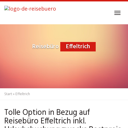
Skip
to
Tog
main
navi
content
Reisebüro
Effeltrich
Start
»
Effeltrich
Tolle Option in Bezug auf
Reisebüro Effeltrich inkl.