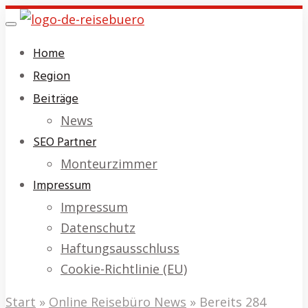
Skip
Toggle
to
navigation
Home
main
Region
content
Beiträge
News
SEO Partner
Monteurzimmer
Impressum
Impressum
Datenschutz
Haftungsausschluss
Cookie-Richtlinie (EU)
Start
»
Online Reisebüro News
»
Bereits 284