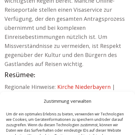
wichtigsten Regeln bereit. Manche Online-
Reiseportale stellen einen Visaservice zur
Verfügung, der den gesamten Antragsprozess
übernimmt und bei komplexen
Einreisebestimmungen nützlich ist. Um
Missverständnisse zu vermeiden, ist Respekt
gegenüber der Kultur und den Bürgern des
Gastlandes auf Reisen wichtig.
Resümee:
Regionale Hinweise:
Kirche Niederbayern
|
Autovermietung Niederbayern
|
Zustimmung verwalten
Sicherheitsdienst Niederbayern
|
Hauskauf
Niederbayern
|
Hundeschule Niederbayern
|
Um dir ein optimales Erlebnis zu bieten, verwenden wir Technologien
wie Cookies, um Geräteinformationen zu speichern und/oder darauf
Schamane Niederbayern
zuzugreifen. Wenn du diesen Technologien zustimmst, können wir
Daten wie das Surfverhalten oder eindeutige IDs auf dieser Website