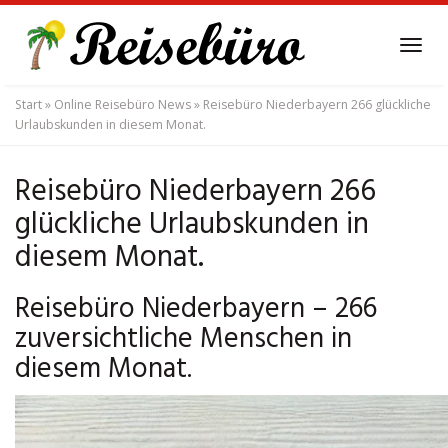
Skip
to
Tog
main
navi
content
Start
»
Online Reisebüro News
»
Reisebüro Niederbayern 266 glückliche
Urlaubskunden in diesem Monat.
Reisebüro Niederbayern 266
glückliche Urlaubskunden in
diesem Monat.
Reisebüro Niederbayern – 266
zuversichtliche Menschen in
diesem Monat.