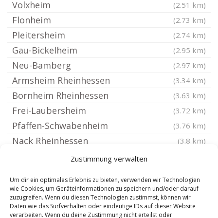
Volxheim
(2.51 km)
Flonheim
(2.73 km)
Pleitersheim
(2.74 km)
Gau-Bickelheim
(2.95 km)
Neu-Bamberg
(2.97 km)
Armsheim Rheinhessen
(3.34 km)
Bornheim Rheinhessen
(3.63 km)
Frei-Laubersheim
(3.72 km)
Pfaffen-Schwabenheim
(3.76 km)
Nack Rheinhessen
(3.8 km)
Erbes-Büdesheim
(3.81 km)
Zustimmung verwalten
Hackenheim
(3.89 km)
Um dir ein optimales Erlebnis zu bieten, verwenden wir Technologien
Fürfeld Kreis Bad Kreuznach
(3.89 km)
wie Cookies, um Geräteinformationen zu speichern und/oder darauf
zuzugreifen. Wenn du diesen Technologien zustimmst, können wir
Wallertheim
(3.91 km)
Daten wie das Surfverhalten oder eindeutige IDs auf dieser Website
Mörsfeld
verarbeiten. Wenn du deine Zustimmung nicht erteilst oder
(4.11 km)