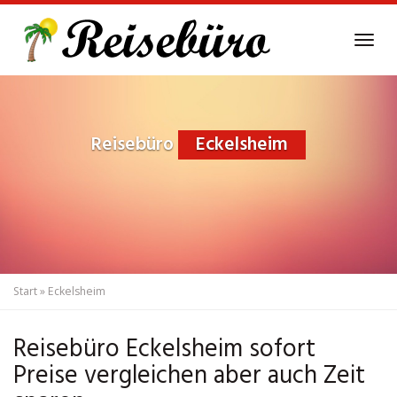
Skip
to
Tog
main
navi
content
Reisebüro
Eckelsheim
Start
»
Eckelsheim
Reisebüro Eckelsheim sofort
Preise vergleichen aber auch Zeit