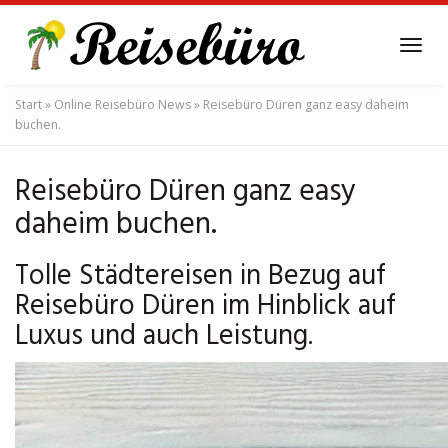
Skip
to
Tog
main
navi
content
Start
»
Online Reisebüro News
»
Reisebüro Düren ganz easy daheim
buchen.
Reisebüro Düren ganz easy
daheim buchen.
Tolle Städtereisen in Bezug auf
Reisebüro Düren im Hinblick auf
Luxus und auch Leistung.