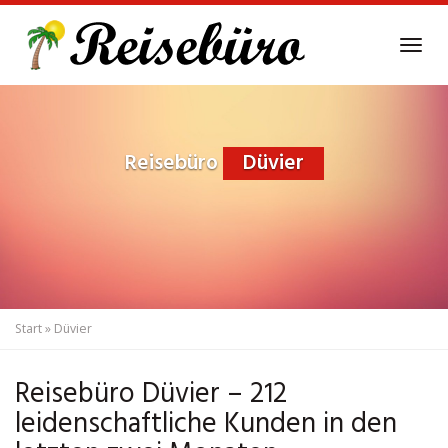
Skip
to
Tog
main
navi
content
Reisebüro
Düvier
Start
»
Düvier
Reisebüro Düvier – 212
leidenschaftliche Kunden in den