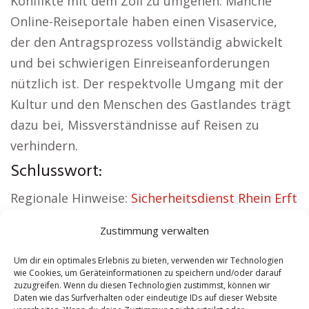
Konflikte mit dem Zoll zu umgehen. Manche
Online-Reiseportale haben einen Visaservice,
der den Antragsprozess vollständig abwickelt
und bei schwierigen Einreiseanforderungen
nützlich ist. Der respektvolle Umgang mit der
Kultur und den Menschen des Gastlandes trägt
dazu bei, Missverständnisse auf Reisen zu
verhindern.
Schlusswort:
Regionale Hinweise:
Sicherheitsdienst Rhein Erft
Kreis
|
Versicherung Rhein Erft Kreis
|
Zustimmung verwalten
Wohnung mieten Rhein Erft Kreis
|
Schamane
Rhein Erft Kreis
|
Reisebüro Rhein Erft Kreis
|
Um dir ein optimales Erlebnis zu bieten, verwenden wir Technologien
wie Cookies, um Geräteinformationen zu speichern und/oder darauf
Versicherung Rhein Erft Kreis
zuzugreifen. Wenn du diesen Technologien zustimmst, können wir
Daten wie das Surfverhalten oder eindeutige IDs auf dieser Website