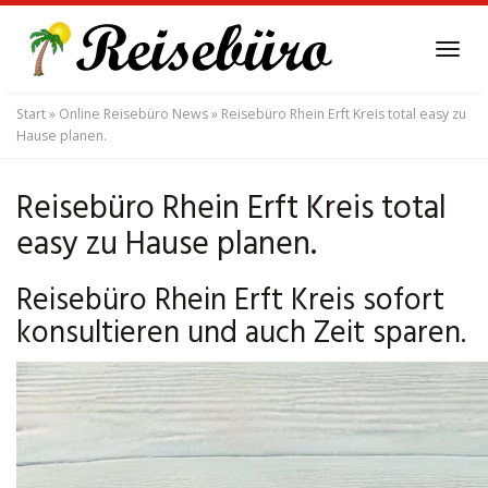
Skip
to
Tog
main
navi
content
Start
»
Online Reisebüro News
»
Reisebüro Rhein Erft Kreis total easy zu
Hause planen.
Reisebüro Rhein Erft Kreis total
easy zu Hause planen.
Reisebüro Rhein Erft Kreis sofort
konsultieren und auch Zeit sparen.