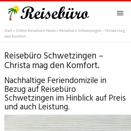
Skip
to
Tog
main
navi
content
Start
»
Online Reisebüro News
»
Reisebüro Schwetzingen – Christa mag
den Komfort.
Reisebüro Schwetzingen –
Christa mag den Komfort.
Nachhaltige Feriendomizile in
Bezug auf Reisebüro
Schwetzingen im Hinblick auf Preis
und auch Leistung.