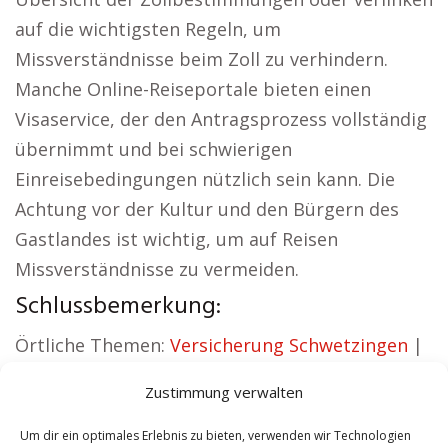
auf die wichtigsten Regeln, um
Missverständnisse beim Zoll zu verhindern.
Manche Online-Reiseportale bieten einen
Visaservice, der den Antragsprozess vollständig
übernimmt und bei schwierigen
Einreisebedingungen nützlich sein kann. Die
Achtung vor der Kultur und den Bürgern des
Gastlandes ist wichtig, um auf Reisen
Missverständnisse zu vermeiden.
Schlussbemerkung:
Örtliche Themen:
Versicherung Schwetzingen
|
Wohnung mieten Schwetzingen
|
Kirche
Zustimmung verwalten
Schwetzingen
|
Reisebüro Schwetzingen
|
Versicherung Schwetzingen
|
Hauskauf
Um dir ein optimales Erlebnis zu bieten, verwenden wir Technologien