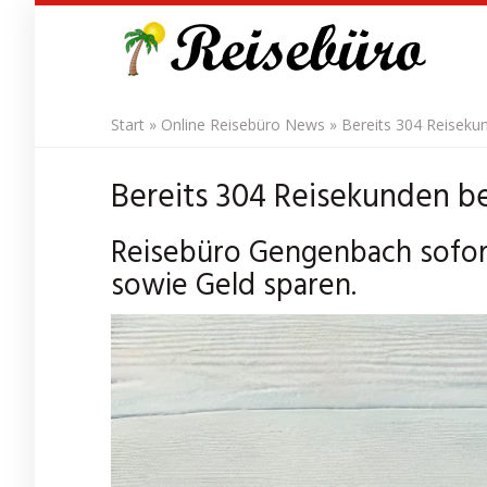
Skip
to
main
content
Start
»
Online Reisebüro News
»
Bereits 304 Reiseku
Bereits 304 Reisekunden b
Reisebüro Gengenbach sofort
sowie Geld sparen.