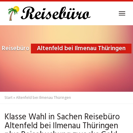
Skip
to
Tog
main
navi
content
Reisebüro
Altenfeld bei Ilmenau Thüringen
Start
»
Altenfeld bei Ilmenau Thüringen
Klasse Wahl in Sachen Reisebüro
Altenfeld bei Ilmenau Thüringen