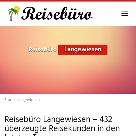
Skip
to
Tog
main
navi
content
Reisebüro
Langewiesen
Start
»
Langewiesen
Reisebüro Langewiesen – 432
überzeugte Reisekunden in den