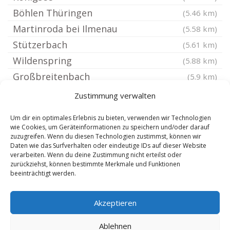
Böhlen Thüringen
(5.46 km)
Martinroda bei Ilmenau
(5.58 km)
Stützerbach
(5.61 km)
Wildenspring
(5.88 km)
Großbreitenbach
(5.9 km)
Neustadt am Rennsteig
(6.17 km)
Zustimmung verwalten
Mellenbach-Glasbach
(6.17 km)
Um dir ein optimales Erlebnis zu bieten, verwenden wir Technologien
Elgersburg
(6.27 km)
wie Cookies, um Geräteinformationen zu speichern und/oder darauf
zuzugreifen. Wenn du diesen Technologien zustimmst, können wir
Altenfeld bei Ilmenau Thüringen
(6.95 km)
Daten wie das Surfverhalten oder eindeutige IDs auf dieser Website
Oberhain
verarbeiten. Wenn du deine Zustimmung nicht erteilst oder
(6.97 km)
zurückziehst, können bestimmte Merkmale und Funktionen
Sitzendorf
(6.97 km)
beeinträchtigt werden.
Neusiß
(7.23 km)
Akzeptieren
Schmiedefeld am Rennsteig
(7.43 km)
Geraberg
(7.43 km)
Ablehnen