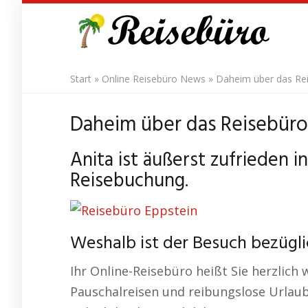
Skip
to
main
content
Start
»
Online Reisebüro News
»
Daheim über das Rei
Daheim über das Reisebüro 
Anita ist äußerst zufrieden 
Reisebuchung.
Weshalb ist der Besuch bezügli
Ihr Online-Reisebüro heißt Sie herzlich
Pauschalreisen und reibungslose Urlaub