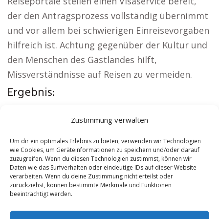
Reiseportale stellen einen Visaservice bereit,
der den Antragsprozess vollständig übernimmt
und vor allem bei schwierigen Einreisevorgaben
hilfreich ist. Achtung gegenüber der Kultur und
den Menschen des Gastlandes hilft,
Missverständnisse auf Reisen zu vermeiden.
Ergebnis:
Lokale Hinweise:
Wohnung mieten Holstein
|
Zustimmung verwalten
Kirche Holstein
|
Autovermietung Holstein
|
Versicherung Holstein
|
Hauskauf Holstein
|
Um dir ein optimales Erlebnis zu bieten, verwenden wir Technologien
wie Cookies, um Geräteinformationen zu speichern und/oder darauf
Hundeschule Holstein
zuzugreifen. Wenn du diesen Technologien zustimmst, können wir
Daten wie das Surfverhalten oder eindeutige IDs auf dieser Website
verarbeiten. Wenn du deine Zustimmung nicht erteilst oder
Contents
[
show
]
zurückziehst, können bestimmte Merkmale und Funktionen
beeinträchtigt werden.
No tags for this post.