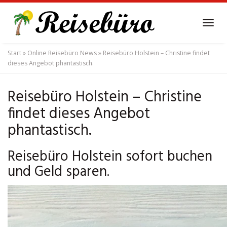
Skip
to
Tog
main
navi
content
Start
»
Online Reisebüro News
»
Reisebüro Holstein – Christine findet
dieses Angebot phantastisch.
Reisebüro Holstein – Christine
findet dieses Angebot
phantastisch.
Reisebüro Holstein sofort buchen
und Geld sparen.