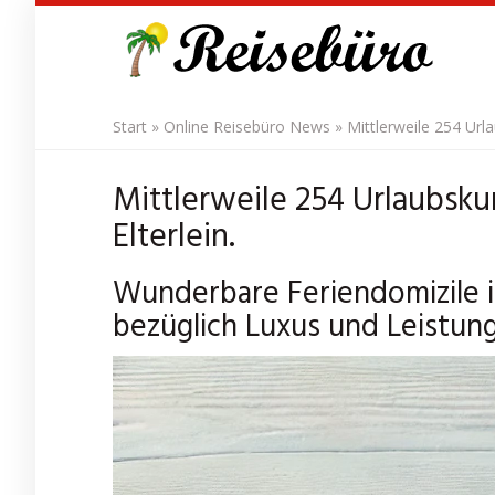
Skip
to
main
content
Start
»
Online Reisebüro News
»
Mittlerweile 254 Url
Mittlerweile 254 Urlaubsku
Elterlein.
Wunderbare Feriendomizile i
bezüglich Luxus und Leistung