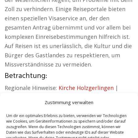
Zoll zu verhindern. Einige Reiseportale bieten
einen speziellen Visaservice an, der den
gesamten Antrag übernimmt und vor allem bei
komplexen Einreisebestimmungen hilfreich ist.
Auf Reisen ist es unerlässlich, die Kultur und die
Bürger des Gastlandes zu respektieren, um
Missverständnisse zu vermeiden.
Betrachtung:
Regionale Hinweise:
Kirche Holzgerlingen
|
Autovermietung Holzgerlingen
|
Zustimmung verwalten
Sicherheitsdienst Holzgerlingen
|
Hauskauf
Holzgerlingen
|
Hundeschule Holzgerlingen
|
Um dir ein optimales Erlebnis zu bieten, verwenden wir Technologien
wie Cookies, um Geräteinformationen zu speichern und/oder darauf
Schamane Holzgerlingen
zuzugreifen. Wenn du diesen Technologien zustimmst, können wir
Daten wie das Surfverhalten oder eindeutige IDs auf dieser Website
verarbeiten. Wenn du deine Zustimmung nicht erteilst oder