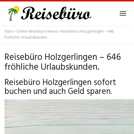
Skip
to
Tog
main
navi
content
Start
»
Online Reisebüro News
»
Reisebüro Holzgerlingen – 646
fröhliche Urlaubskunden.
Reisebüro Holzgerlingen – 646
fröhliche Urlaubskunden.
Reisebüro Holzgerlingen sofort
buchen und auch Geld sparen.