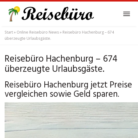
Skip
to
Tog
main
navi
content
Start
»
Online Reisebüro News
»
Reisebüro Hachenburg – 674
überzeugte Urlaubsgäste.
Reisebüro Hachenburg – 674
überzeugte Urlaubsgäste.
Reisebüro Hachenburg jetzt Preise
vergleichen sowie Geld sparen.