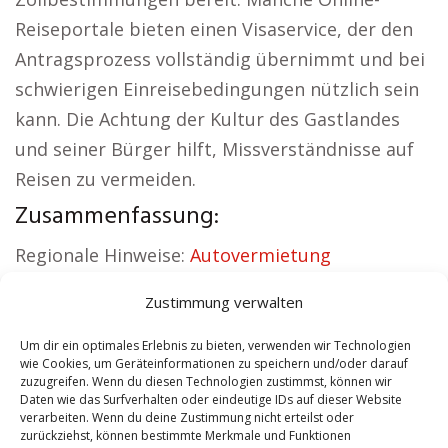
Reiseportale bieten einen Visaservice, der den
Antragsprozess vollständig übernimmt und bei
schwierigen Einreisebedingungen nützlich sein
kann. Die Achtung der Kultur des Gastlandes
und seiner Bürger hilft, Missverständnisse auf
Reisen zu vermeiden.
Zusammenfassung:
Regionale Hinweise:
Autovermietung
Hachenburg
|
Sicherheitsdienst Hachenburg
|
Zustimmung verwalten
Versicherung Hachenburg
|
Hundeschule
Hachenburg
|
Schamane Hachenburg
|
Um dir ein optimales Erlebnis zu bieten, verwenden wir Technologien
wie Cookies, um Geräteinformationen zu speichern und/oder darauf
Reisebüro Hachenburg
zuzugreifen. Wenn du diesen Technologien zustimmst, können wir
Daten wie das Surfverhalten oder eindeutige IDs auf dieser Website
verarbeiten. Wenn du deine Zustimmung nicht erteilst oder
Contents
[
show
]
zurückziehst, können bestimmte Merkmale und Funktionen