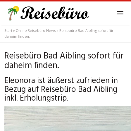
Skip
to
Tog
main
navi
content
Start
»
Online Reisebüro News
»
Reisebüro Bad Aibling sofort für
daheim finden.
Reisebüro Bad Aibling sofort für
daheim finden.
Eleonora ist äußerst zufrieden in
Bezug auf Reisebüro Bad Aibling
inkl. Erholungstrip.