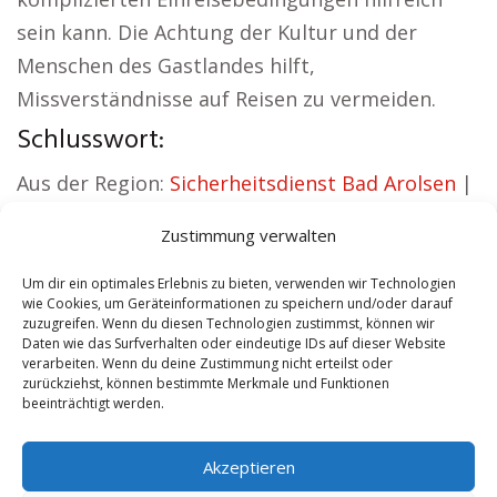
sein kann. Die Achtung der Kultur und der
Menschen des Gastlandes hilft,
Missverständnisse auf Reisen zu vermeiden.
Schlusswort:
Aus der Region:
Sicherheitsdienst Bad Arolsen
|
Versicherung Bad Arolsen
|
Wohnung mieten
Zustimmung verwalten
Bad Arolsen
|
Schamane Bad Arolsen
|
Reisebüro Bad Arolsen
|
Versicherung Bad
Um dir ein optimales Erlebnis zu bieten, verwenden wir Technologien
wie Cookies, um Geräteinformationen zu speichern und/oder darauf
Arolsen
zuzugreifen. Wenn du diesen Technologien zustimmst, können wir
Daten wie das Surfverhalten oder eindeutige IDs auf dieser Website
verarbeiten. Wenn du deine Zustimmung nicht erteilst oder
Contents
[
show
]
zurückziehst, können bestimmte Merkmale und Funktionen
beeinträchtigt werden.
No tags for this post.
Akzeptieren