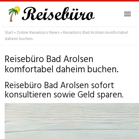
Skip
to
Tog
main
navi
content
Start
»
Online Reisebüro News
»
Reisebüro Bad Arolsen komfortabel
daheim buchen.
Reisebüro Bad Arolsen
komfortabel daheim buchen.
Reisebüro Bad Arolsen sofort
konsultieren sowie Geld sparen.