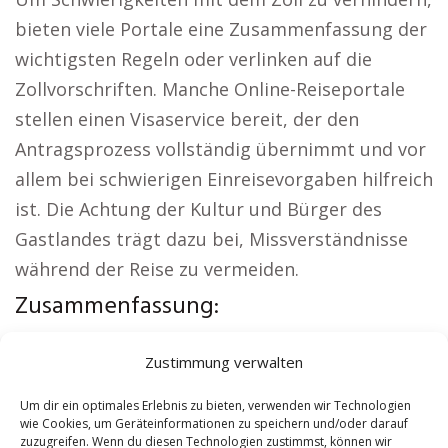
bieten viele Portale eine Zusammenfassung der
wichtigsten Regeln oder verlinken auf die
Zollvorschriften. Manche Online-Reiseportale
stellen einen Visaservice bereit, der den
Antragsprozess vollständig übernimmt und vor
allem bei schwierigen Einreisevorgaben hilfreich
ist. Die Achtung der Kultur und Bürger des
Gastlandes trägt dazu bei, Missverständnisse
während der Reise zu vermeiden.
Zusammenfassung:
Aus der Region:
Autovermietung Kassel
|
Zustimmung verwalten
Sicherheitsdienst Kassel
|
Versicherung Kassel
|
Hundeschule Kassel
|
Schamane Kassel
|
Um dir ein optimales Erlebnis zu bieten, verwenden wir Technologien
wie Cookies, um Geräteinformationen zu speichern und/oder darauf
Reisebüro Kassel
zuzugreifen. Wenn du diesen Technologien zustimmst, können wir