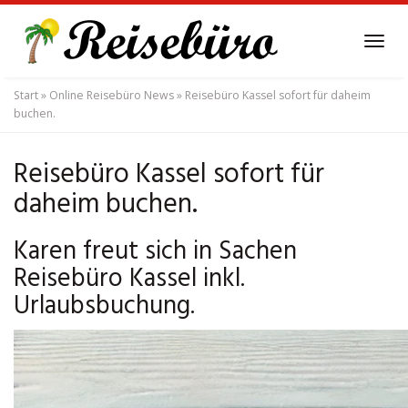
Skip
to
Tog
main
navi
content
Start
»
Online Reisebüro News
»
Reisebüro Kassel sofort für daheim
buchen.
Reisebüro Kassel sofort für
daheim buchen.
Karen freut sich in Sachen
Reisebüro Kassel inkl.
Urlaubsbuchung.