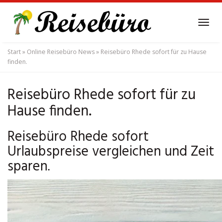
Skip
to
Tog
main
navi
content
Start
»
Online Reisebüro News
»
Reisebüro Rhede sofort für zu Hause
finden.
Reisebüro Rhede sofort für zu
Hause finden.
Reisebüro Rhede sofort
Urlaubspreise vergleichen und Zeit
sparen.