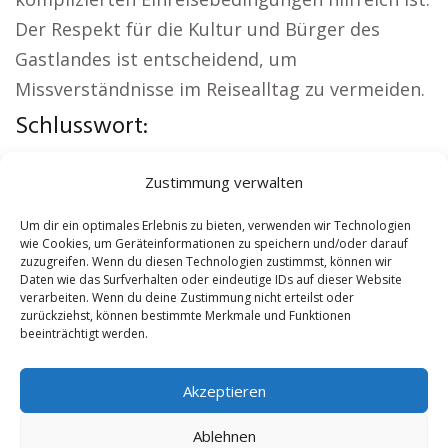
Der Respekt für die Kultur und Bürger des
Gastlandes ist entscheidend, um
Missverständnisse im Reisealltag zu vermeiden.
Schlusswort:
Lokale Hinweise:
Autovermietung Rhede
|
Zustimmung verwalten
Sicherheitsdienst Rhede
|
Versicherung Rhede
|
Hundeschule Rhede
|
Schamane Rhede
|
Um dir ein optimales Erlebnis zu bieten, verwenden wir Technologien
wie Cookies, um Geräteinformationen zu speichern und/oder darauf
Reisebüro Rhede
zuzugreifen. Wenn du diesen Technologien zustimmst, können wir
Daten wie das Surfverhalten oder eindeutige IDs auf dieser Website
verarbeiten. Wenn du deine Zustimmung nicht erteilst oder
Contents
[
show
]
zurückziehst, können bestimmte Merkmale und Funktionen
beeinträchtigt werden.
No tags for this post.
Akzeptieren
Ablehnen