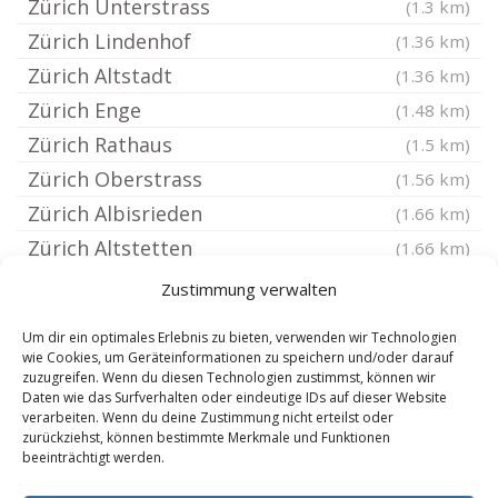
Zürich Unterstrass
(1.3 km)
Zürich Lindenhof
(1.36 km)
Zürich Altstadt
(1.36 km)
Zürich Enge
(1.48 km)
Zürich Rathaus
(1.5 km)
Zürich Oberstrass
(1.56 km)
Zürich Albisrieden
(1.66 km)
Zürich Altstetten
(1.66 km)
Zürich Friesenberg
(1.77 km)
Zustimmung verwalten
Zürich
(1.85 km)
Um dir ein optimales Erlebnis zu bieten, verwenden wir Technologien
Zürich Mühlebach
(1.94 km)
wie Cookies, um Geräteinformationen zu speichern und/oder darauf
zuzugreifen. Wenn du diesen Technologien zustimmst, können wir
Zürich Höngg
(1.94 km)
Daten wie das Surfverhalten oder eindeutige IDs auf dieser Website
Zürich Fluntern
verarbeiten. Wenn du deine Zustimmung nicht erteilst oder
(2.03 km)
zurückziehst, können bestimmte Merkmale und Funktionen
Zürich Seefeld
(2.09 km)
beeinträchtigt werden.
Zürich Hottingen
(2.26 km)