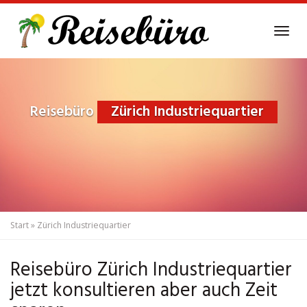
Skip
to
Tog
main
navi
content
Reisebüro
Zürich Industriequartier
Start
»
Zürich Industriequartier
Reisebüro Zürich Industriequartier
jetzt konsultieren aber auch Zeit