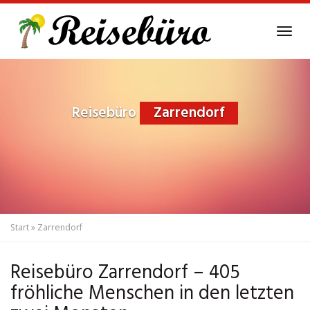
Skip
to
Tog
main
navi
content
Reisebüro
Zarrendorf
Start
»
Zarrendorf
Reisebüro Zarrendorf – 405
fröhliche Menschen in den letzten