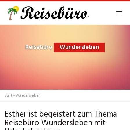
Skip
to
Tog
main
navi
content
Reisebüro
Wundersleben
Start
»
Wundersleben
Esther ist begeistert zum Thema
Reisebüro Wundersleben mit