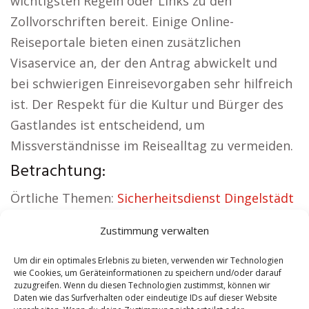
wichtigsten Regeln oder Links zu den
Zollvorschriften bereit. Einige Online-
Reiseportale bieten einen zusätzlichen
Visaservice an, der den Antrag abwickelt und
bei schwierigen Einreisevorgaben sehr hilfreich
ist. Der Respekt für die Kultur und Bürger des
Gastlandes ist entscheidend, um
Missverständnisse im Reisealltag zu vermeiden.
Betrachtung:
Örtliche Themen:
Sicherheitsdienst Dingelstädt
|
Versicherung Dingelstädt
|
Wohnung mieten
Zustimmung verwalten
Dingelstädt
|
Schamane Dingelstädt
|
Reisebüro Dingelstädt
|
Versicherung
Um dir ein optimales Erlebnis zu bieten, verwenden wir Technologien
wie Cookies, um Geräteinformationen zu speichern und/oder darauf
Dingelstädt
zuzugreifen. Wenn du diesen Technologien zustimmst, können wir
Daten wie das Surfverhalten oder eindeutige IDs auf dieser Website