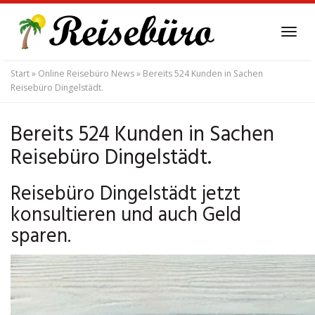
Skip
to
Tog
main
navi
content
Start
»
Online Reisebüro News
»
Bereits 524 Kunden in Sachen
Reisebüro Dingelstädt.
Bereits 524 Kunden in Sachen
Reisebüro Dingelstädt.
Reisebüro Dingelstädt jetzt
konsultieren und auch Geld
sparen.