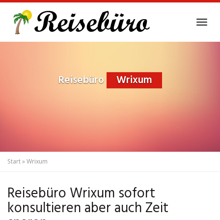
Skip
to
Tog
main
navi
content
Reisebüro
Wrixum
Start
»
Wrixum
Reisebüro Wrixum sofort
konsultieren aber auch Zeit