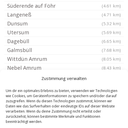
Süderende auf Föhr
(4.61 km)
Langeneß
(4.71 km)
Dunsum
(5.32 km)
Utersum
(5.69 km)
Dagebüll
(6.65 km)
Galmsbüll
(7.68 km)
Wittdün Amrum
(8.05 km)
Nebel Amrum
(8.43 km)
Gröde Hallig
(8.5 km)
Zustimmung verwalten
Norddorf Amrum
(8.66 km)
Um dir ein optimales Erlebnis zu bieten, verwenden wir Technologien
Hooge Hallig
(9.25 km)
wie Cookies, um Geräteinformationen zu speichern und/oder darauf
zuzugreifen. Wenn du diesen Technologien zustimmst, können wir
Emmelsbüll-Horsbüll
(9.57 km)
Daten wie das Surfverhalten oder eindeutige IDs auf dieser Website
Ockholm
verarbeiten. Wenn du deine Zustimmung nicht erteilst oder
(11.03 km)
zurückziehst, können bestimmte Merkmale und Funktionen
Hörnum Sylt
(11.08 km)
beeinträchtigt werden.