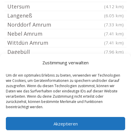
Utersum
(4.12 km)
Langeneß
(6.05 km)
Norddorf Amrum
(7.33 km)
Nebel Amrum
(7.41 km)
Wittdün Amrum
(7.41 km)
Dagebüll
(7.96 km)
Galmsbüll
(8.63 km)
Zustimmung verwalten
Hörnum Sylt
(9.46 km)
Um dir ein optimales Erlebnis zu bieten, verwenden wir Technologien
Hooge Hallig
(10 km)
wie Cookies, um Geräteinformationen zu speichern und/oder darauf
zuzugreifen. Wenn du diesen Technologien zustimmst, können wir
Emmelsbüll-Horsbüll
(10.07 km)
Daten wie das Surfverhalten oder eindeutige IDs auf dieser Website
Gröde Hallig
verarbeiten. Wenn du deine Zustimmung nicht erteilst oder
(10.1 km)
zurückziehst, können bestimmte Merkmale und Funktionen
Sylt-Ost
(11.24 km)
beeinträchtigt werden.
Friedrich-Wilhelm-Lübke-Koog
(11.6 km)
Akzeptieren
Klanxbüll
(12.58 km)