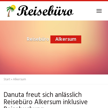
Skip
to
Tog
main
navi
content
Reisebüro
Alkersum
Start
»
Alkersum
Danuta freut sich anlässlich
Reisebüro Alkersum inklusive