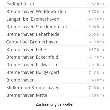
Padingbüttel
(3.52 km)
Bremerhaven Weddewarden
(3.72 km)
Langen bei Bremerhaven
(4.12 km)
Bremerhaven Speckenbüttel
(5.04 km)
Bremerhaven Leherheide
(5.36 km)
Cappel bei Bremerhaven
(6.37 km)
Bremerhaven Lehe
(6.37 km)
Bremerhaven Eckernfeld
(6.37 km)
Bremerhaven Eickworth
(7.21 km)
Bremerhaven Bürgerpark
(7.43 km)
Bremerhaven
(7.43 km)
Midlum bei Bremerhaven
(7.48 km)
Bremerhaven Mitte
(7.9 km)
Bremerhaven Geestemünde
(8.51 km)
Zustimmung verwalten