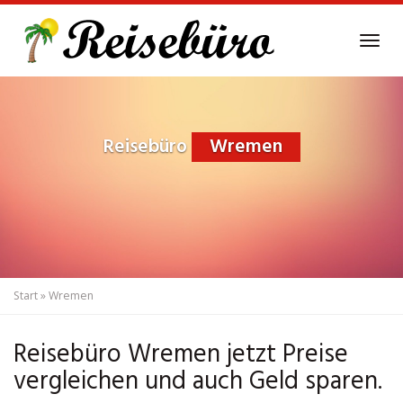
Skip
to
Tog
main
navi
content
Reisebüro
Wremen
Start
»
Wremen
Reisebüro Wremen jetzt Preise
vergleichen und auch Geld sparen.