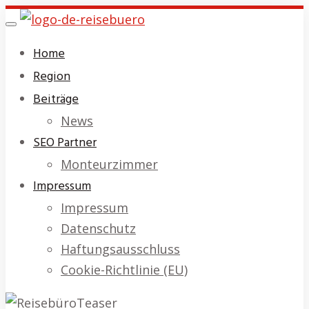
Skip
Toggle
to
navigation
Home
main
Region
content
Beiträge
News
SEO Partner
Monteurzimmer
Impressum
Impressum
Datenschutz
Haftungsausschluss
Cookie-Richtlinie (EU)