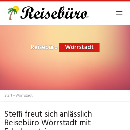
Skip
to
Tog
main
navi
content
Reisebüro
Wörrstadt
Start
»
Wörrstadt
Steffi freut sich anlässlich
Reisebüro Wörrstadt mit