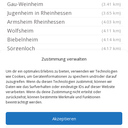
Gau-Weinheim
(3.41 km)
Jugenheim in Rheinhessen
(3.65 km)
Armsheim Rheinhessen
(4.03 km)
Wolfsheim
(4.11 km)
Biebelnheim
(4.14 km)
Sörgenloch
(4.17 km)
Undenheim
(4.28 km)
Zustimmung verwalten
Bechtolsheim
(4.37 km)
Um dir ein optimales Erlebnis zu bieten, verwenden wir Technologien
Stadecken-Elsheim
(4.39 km)
wie Cookies, um Geräteinformationen zu speichern und/oder darauf
zuzugreifen. Wenn du diesen Technologien zustimmst, können wir
Engelstadt
(4.65 km)
Daten wie das Surfverhalten oder eindeutige IDs auf dieser Website
Gau-Bickelheim
verarbeiten. Wenn du deine Zustimmung nicht erteilst oder
(4.71 km)
zurückziehst, können bestimmte Merkmale und Funktionen
Bermersheim vor der Höhe
(4.98 km)
beeinträchtigt werden.
Sankt Johann Rheinhessen
(5.06 km)
Akzeptieren
Hahnheim
(5.09 km)