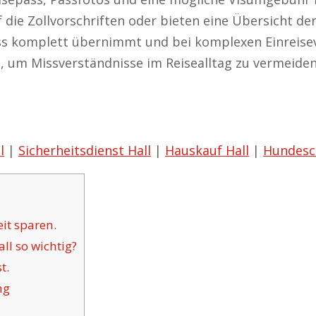
f die Zollvorschriften oder bieten eine Übersicht de
ss komplett übernimmt und bei komplexen Einreisevo
, um Missverständnisse im Reisealltag zu vermeiden
l
|
Sicherheitsdienst Hall
|
Hauskauf Hall
|
Hundesch
it sparen.
l so wichtig?
t.
ng