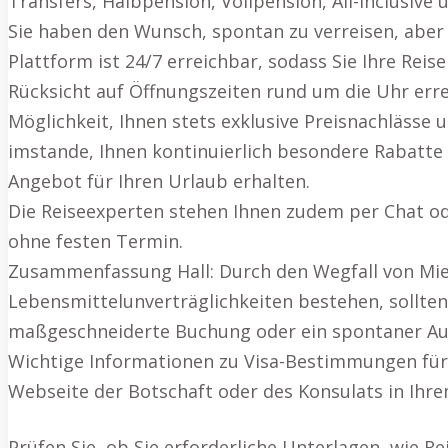
Transfers, Halbpension, Vollpension, All-inclusive 
Sie haben den Wunsch, spontan zu verreisen, aber 
Plattform ist 24/7 erreichbar, sodass Sie Ihre Rei
Rücksicht auf Öffnungszeiten rund um die Uhr err
Möglichkeit, Ihnen stets exklusive Preisnachlässe
imstande, Ihnen kontinuierlich besondere Rabatte 
Angebot für Ihren Urlaub erhalten.
Die Reiseexperten stehen Ihnen zudem per Chat ode
ohne festen Termin.
Zusammenfassung Hall: Durch den Wegfall von Miete
Lebensmittelunverträglichkeiten bestehen, sollten
maßgeschneiderte Buchung oder ein spontaner Ausfl
Wichtige Informationen zu Visa-Bestimmungen für I
Webseite der Botschaft oder des Konsulats in Ihr
Prüfen Sie, ob Sie erforderliche Unterlagen, wie 