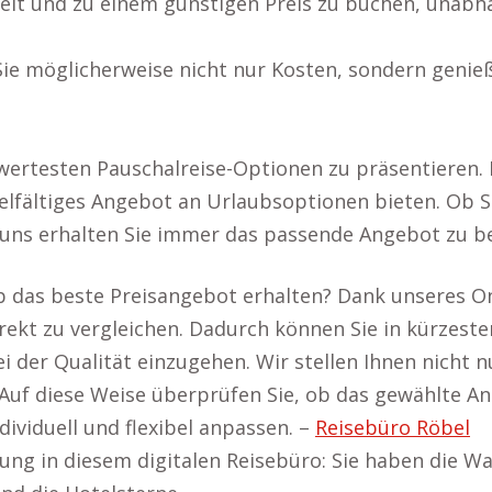
zeit und zu einem günstigen Preis zu buchen, unabh
ie möglicherweise nicht nur Kosten, sondern genie
wertesten Pauschalreise-Optionen zu präsentieren. D
fältiges Angebot an Urlaubsoptionen bieten. Ob Si
ns erhalten Sie immer das passende Angebot zu be
ub das beste Preisangebot erhalten? Dank unseres On
ekt zu vergleichen. Dadurch können Sie in kürzester
r Qualität einzugehen. Wir stellen Ihnen nicht nur
f diese Weise überprüfen Sie, ob das gewählte Ange
ividuell und flexibel anpassen. –
Reisebüro Röbel
hung in diesem digitalen Reisebüro: Sie haben die W