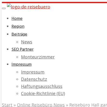
Skip
Toggle
to
navigation
Home
main
Region
content
Beiträge
News
SEO Partner
Monteurzimmer
Impressum
Impressum
Datenschutz
Haftungsausschluss
Cookie-Richtlinie (EU)
Start
»
Online Reisebüro News
»
Reisebüro Hall ga