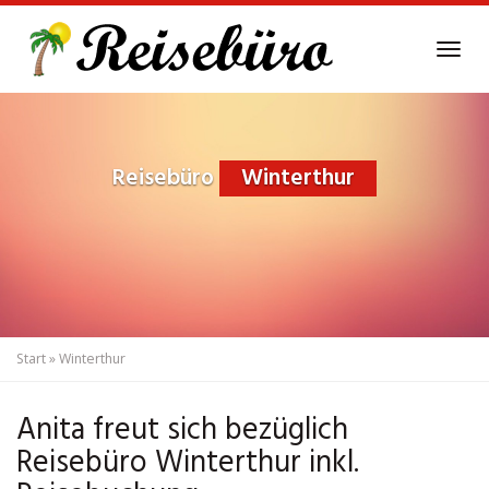
Skip
to
Tog
main
navi
content
Reisebüro
Winterthur
Start
»
Winterthur
Anita freut sich bezüglich
Reisebüro Winterthur inkl.