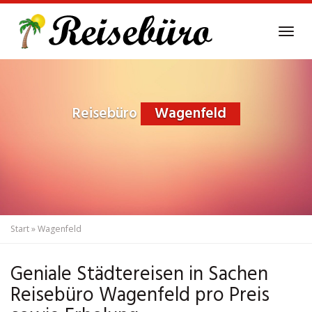
Skip
to
Tog
main
navi
content
Reisebüro
Wagenfeld
Start
»
Wagenfeld
Geniale Städtereisen in Sachen
Reisebüro Wagenfeld pro Preis