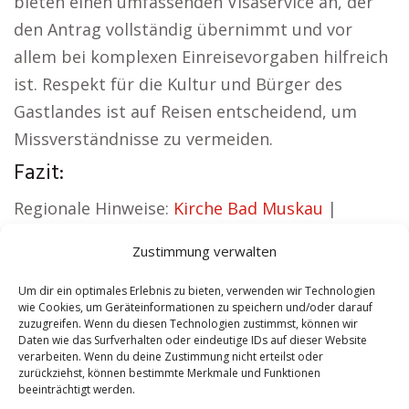
bieten einen umfassenden Visaservice an, der
den Antrag vollständig übernimmt und vor
allem bei komplexen Einreisevorgaben hilfreich
ist. Respekt für die Kultur und Bürger des
Gastlandes ist auf Reisen entscheidend, um
Missverständnisse zu vermeiden.
Fazit:
Regionale Hinweise:
Kirche Bad Muskau
|
Autovermietung Bad Muskau
|
Zustimmung verwalten
Sicherheitsdienst Bad Muskau
|
Hauskauf Bad
Muskau
|
Hundeschule Bad Muskau
|
Schamane
Um dir ein optimales Erlebnis zu bieten, verwenden wir Technologien
wie Cookies, um Geräteinformationen zu speichern und/oder darauf
Bad Muskau
zuzugreifen. Wenn du diesen Technologien zustimmst, können wir
Daten wie das Surfverhalten oder eindeutige IDs auf dieser Website
verarbeiten. Wenn du deine Zustimmung nicht erteilst oder
Contents
[
show
]
zurückziehst, können bestimmte Merkmale und Funktionen
beeinträchtigt werden.