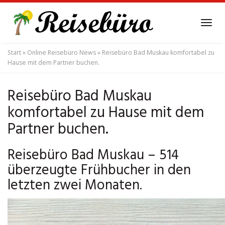
Skip
to
Tog
main
navi
content
Start
»
Online Reisebüro News
»
Reisebüro Bad Muskau komfortabel zu
Hause mit dem Partner buchen.
Reisebüro Bad Muskau
komfortabel zu Hause mit dem
Partner buchen.
Reisebüro Bad Muskau – 514
überzeugte Frühbucher in den
letzten zwei Monaten.