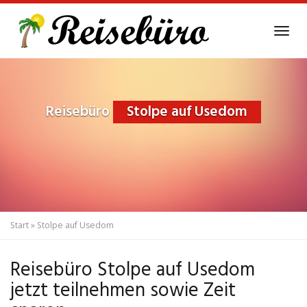
Skip
to
Tog
main
navi
content
Reisebüro
Stolpe auf Usedom
Start
»
Stolpe auf Usedom
Reisebüro Stolpe auf Usedom
jetzt teilnehmen sowie Zeit